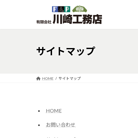
コ
ナ
ン
ビ
テ
ゲ
ン
ー
ツ
シ
へ
ョ
サイトマップ
ス
ン
キ
に
ッ
移
プ
動
HOME
サイトマップ
HOME
お問い合わせ