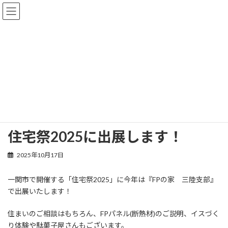
コ
ナ
ン
ビ
テ
ゲ
ン
ー
ツ
シ
へ
ョ
イベント
ス
ン
キ
に
ッ
移
プ
動
HOME
イベント
住宅祭2025に出展します！
住宅祭2025に出展します！
2025年10月17日
一関市で開催する「住宅祭2025」に今年は『FPの家 三陸支部』
で出展いたします！
住まいのご相談はもちろん、FPパネル(断熱材)のご説明、イスづく
り体験や駄菓子屋さんもございます。